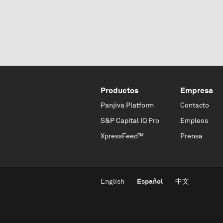
Productos
Empresa
Panjiva Platform
Contacto
S&P Capital IQ Pro
Empleos
XpressFeed™
Prensa
English
Español
中文