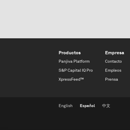
Productos
Empresa
Panjiva Platform
Contacto
S&P Capital IQ Pro
Empleos
XpressFeed™
Prensa
English
Español
中文