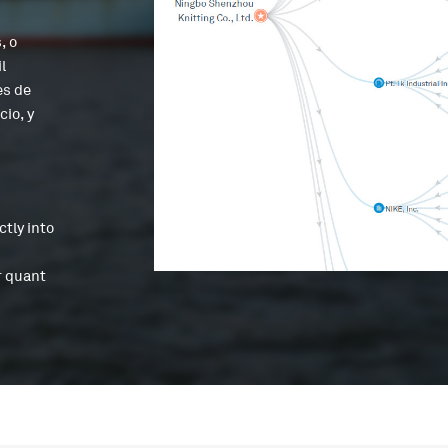
, o
l
es de
io, y
ctly into
r quant