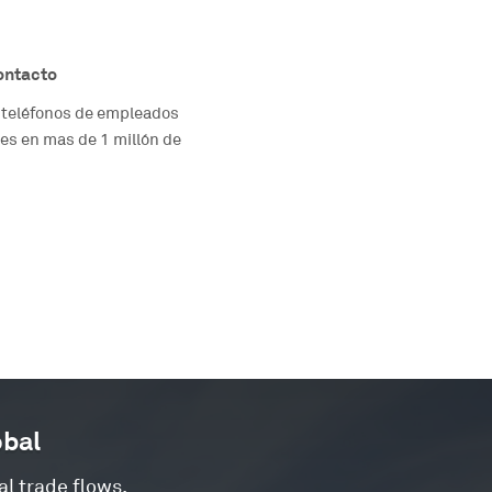
ontacto
o teléfonos de empleados
es en mas de 1 millón de
obal
l trade flows.