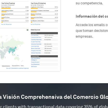
su competencia.
Información del c
Accede los emails 
que toman decision
empresas.
 Visión Comprehensiva del Comercio Gl
r clients with transactional data covering 35% of globa