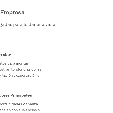
a Empresa
gadas para le dar una vista
esable
ntes para montar
estran tendencias de las
rtación y exportación en
dores Principales
ortunidades y analiza
abajan con sus socios o