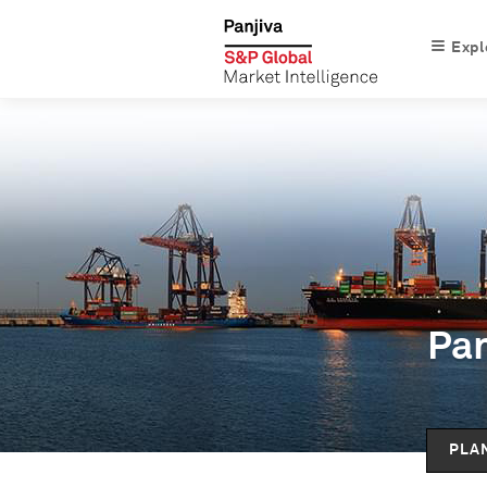
Expl
Pan
PLA