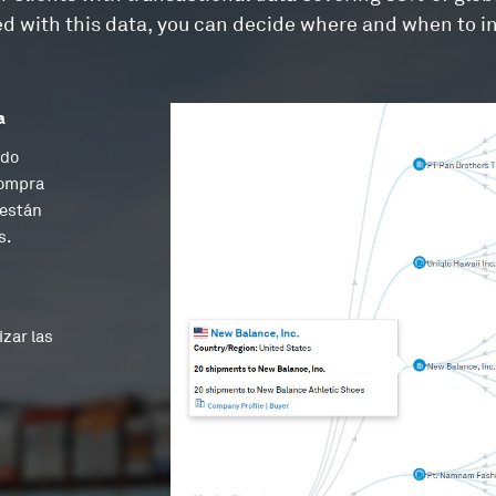
d with this data, you can decide where and when to in
a
ado
compra
 están
s.
izar las