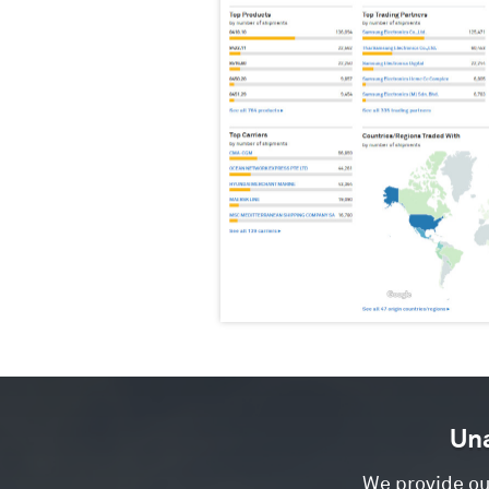
Una
We provide ou