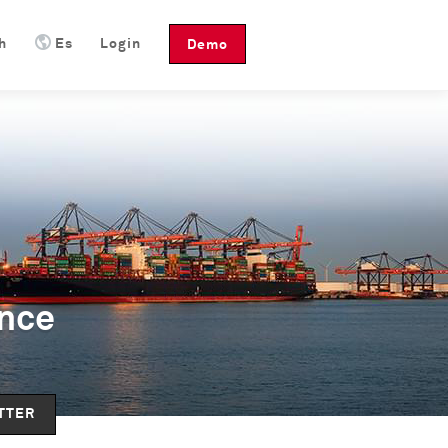
h
Es
Login
Demo
ence
TTER