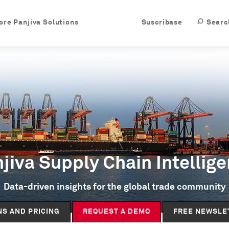
ore Panjiva Solutions
Suscríbase
Searc
jiva Supply Chain Intellig
Data-driven insights for the global trade community
NS AND PRICING
REQUEST A DEMO
FREE NEWSLE